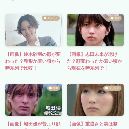
タレント
俳優
【画像】鈴木砂羽の顔が変
【画像】志田未来が老け
わった？整形か若い頃から
た？顔変わったか若い頃か
時系列で比較！
ら現在を時系列で！
俳優
タレント
【画像】城田優が昔より顔
【画像】重盛さと美は整