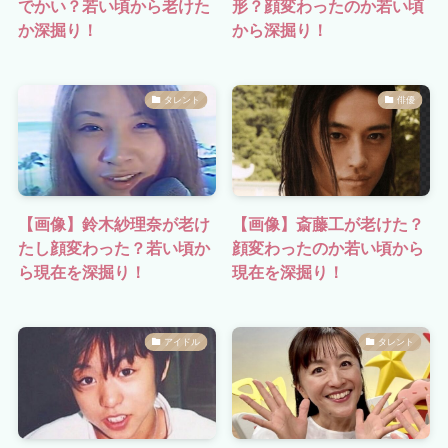
でかい？若い頃から老けた
形？顔変わったのか若い頃
か深掘り！
から深掘り！
タレント
俳優
【画像】鈴木紗理奈が老け
【画像】斎藤工が老けた？
たし顔変わった？若い頃か
顔変わったのか若い頃から
ら現在を深掘り！
現在を深掘り！
アイドル
タレント