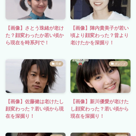
【画像】さとう珠緒が老け
【画像】陣内貴美子が若い
た？顔変わったか若い頃か
頃より顔変わった？昔より
ら現在を時系列で！
老けたかを深掘り！
俳優
タレント
【画像】佐藤健は老けたし
【画像】新川優愛が老けた
顔変わった？若い頃から現
し顔変わった？若い頃から
在を深掘り！
現在を深掘り！