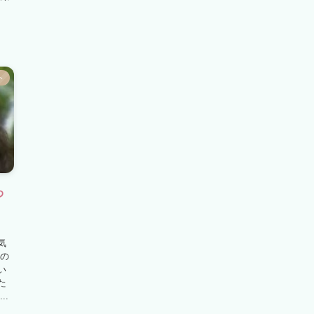
ト
わ
気
時の
い
た
..