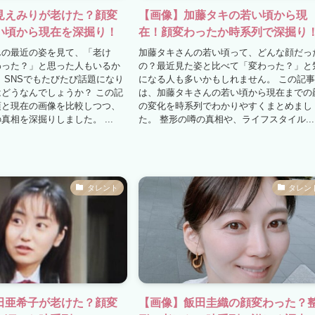
見えみりが老けた？顔変
【画像】加藤タキの若い頃から現
い頃から現在を深掘り！
在！顔変わったか時系列で深掘り
んの最近の姿を見て、「老け
加藤タキさんの若い頃って、どんな顔だっ
わった？」と思った人もいるか
の？最近見た姿と比べて「変わった？」と
 SNSでもたびたび話題になり
になる人も多いかもしれません。 この記
どうなんでしょうか？ この記
は、加藤タキさんの若い頃から現在までの
頃と現在の画像を比較しつつ、
の変化を時系列でわかりやすくまとめまし
真相を深掘りしました。 ...
た。 整形の噂の真相や、ライフスタイル...
タレント
タレン
田亜希子が老けた？顔変
【画像】飯田圭織の顔変わった？