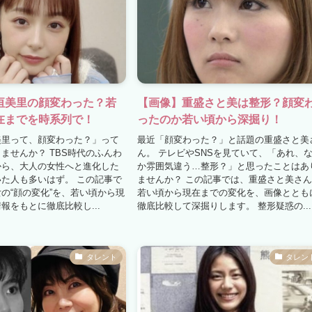
垣美里の顔変わった？若
【画像】重盛さと美は整形？顔変
在までを時系列で！
ったのか若い頃から深掘り！
美里って、顔変わった？」って
最近「顔変わった？」と話題の重盛さと美
ませんか？ TBS時代のふんわ
ん。 テレビやSNSを見ていて、「あれ、
から、大人の女性へと進化した
か雰囲気違う…整形？」と思ったことはあ
た人も多いはず。 この記事で
ませんか？ この記事では、重盛さと美さ
の“顔の変化”を、若い頃から現
若い頃から現在までの変化を、画像ととも
報をもとに徹底比較し...
徹底比較して深掘りします。 整形疑惑の...
タレント
タレン