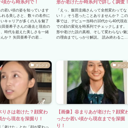
い頃から時系列で！
形か老けたか時系列で詳しく調査
んの若い頃の姿を知っています
「えっ、飯田圭織さんって全然変わってな
ふれる美しさと、数々の名作に
い！」そう思ったことありませんか？ こ
しいキャリアが多くの人を魅了
事では、デビュー当時の10代から40代現在
矢田亜希子さんの過去と現在の
での顔の変化を時系列でチェックします。
ら、時代を超えた美しさを一緒
形や老けた説の真相、そして変わらない魅
んか？ 矢田亜希子の若...
の理由までしっかり解説。 読み終わるこ...
タレント
タレン
木りさは老けた？顔変わ
【画像】谷まりあが老けた？顔変
頃から現在を深掘り！
ったか若い頃から現在までを深掘
り！
が「老けた」とか「顔が変わっ