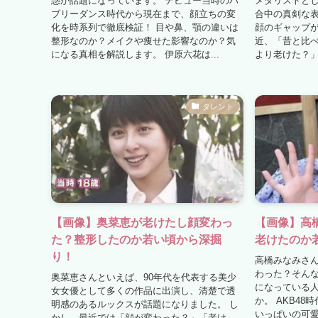
惑が話題になっています。 デビュー当時のバ
メダリストとし
ブリーダンス時代から現在まで、顔立ちの変
合中の真剣な
化を時系列で徹底検証！ 目や鼻、顎の違いは
顔のギャップが
整形なのか？メイクや痩せた影響なのか？気
近、「昔と比
になる真相を解説します。 伊原六花は...
より老けた？」
タレント
【画像】奥菜恵が老けたし顔変わっ
【画像】高
た？整形したのか若い頃から深掘
老けたのか
り！
高橋みなみさ
わった？そんな
奥菜恵さんといえば、90年代を代表する美少
になっている
女女優として多くの作品に出演し、清楚で透
か。 AKB4
明感のあるルックスが話題になりました。 し
いっぱいの可
かし、最近では「顔が変わった？」「老け