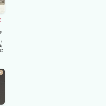
変
！
下
ット
実
奈緒
ト