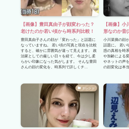
【画像】豊田真由子が顔変わった？
【画像】小
老けたのか若い頃から時系列比較！
形なのか昔(
豊田真由子さんの顔が「変わった」と話題に
小川菜摘の顔
なっていますね。 若い頃の写真と現在を比較
話題に。 若い
すると、確かに雰囲気が違って見えます。 政
惑の真相を時系
治家としての厳しい日々を経て、今は少し柔
や加齢による
らかい印象になった気がします。 そんな豊田
やネットの声を
さんの顔の変化を、時系列で詳しくチ...
の顔変化は本当？
タレント