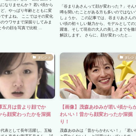
になりませんか？ 若い頃から
「谷まりあさんって顔が変わった？」そん
けど、やっぱり年齢とともに変
噂を聞いたことがある方も多いのではない
ですよね。 ここではその変化
しょうか。 この記事では、谷まりあさん
形のウワサまで深掘りしてみま
い頃の初々しい魅力から、モデルとしての
今の顔を写真で比較 ...
躍進、そして現在の大人の美しさまでを徹
解説します。 さらに、顔が変わったと...
タレント
タレン
澤五月は昔より顔でか
【画像】茂森あゆみが若い頃から
から顔変わったかを深掘
わいい！昔から顔変わったか深掘
り！
本代表として長年活躍し、五輪
茂森あゆみは「昔からかわいい！」「若い