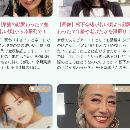
川菜摘の顔変わった？整
【画像】松下奈緒が若い頃より顔
若い頃)から時系列で！
わった？年齢や老けたかを深掘り
が「変わりすぎ？」とネットで
女優でありピアニストとしても活躍する松
頃と現在の顔の違いや、整形疑
奈緒さん。 「若い頃と比べて顔が変わっ
列で徹底検証します。 メイク
た？」と思ったことはありませんか？ ネ
変化の可能性も含め、画像比較
では「老けた？」という声もあるけれど、
もとに詳しく解説！ 小川菜摘
際のところはどうなのでしょうか？ 松下
 ① 小川菜摘の顔は...
の「顔が変わった？」 松下奈緒さんの美...
タレント
タレン